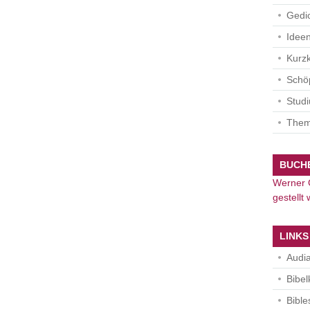
Gedi
Idee
Kurz
Schöp
Studi
The
BUCH
Werner G
gestellt
LINKS
Audia
Bibe
Bible