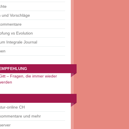
chte
n und Vorschläge
kommentare
fung vs Evolution
um Integrale Journal
men
EMPFEHLUNG
itt – Fragen, die immer wieder
 werden
tur-online CH
lkommentare und mehr
server