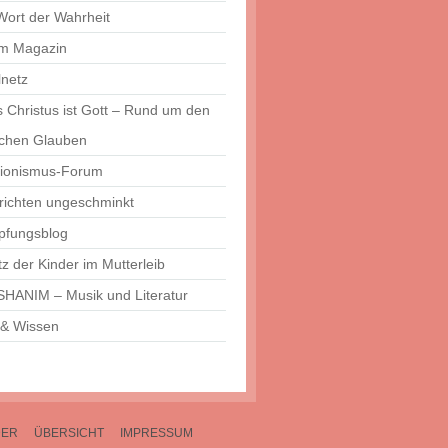
Wort der Wahrheit
um Magazin
lnetz
 Christus ist Gott – Rund um den
schen Glauben
tionismus-Forum
richten ungeschminkt
pfungsblog
z der Kinder im Mutterleib
HANIM – Musik und Literatur
 & Wissen
DER
ÜBERSICHT
IMPRESSUM