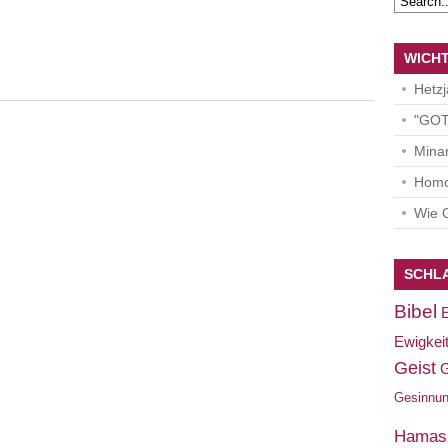
WICHT
Hetzj
"GO
Minar
Homo
Wie G
SCHL
Bibel
Ewigkei
Geist
G
Gesinnu
Hamas