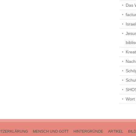
Das 
fact
Israe
Jesus
bibli
Krea
Nach
Schö
Schut
SHOS
Wort
UTZERKLÄRUNG
MENSCH UND GOTT
HINTERGRÜNDE
ARTIKEL
BIL