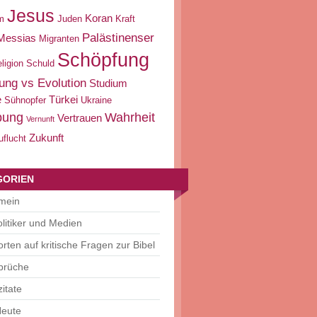
Jesus
Koran
m
Juden
Kraft
Palästinenser
Messias
Migranten
Schöpfung
ligion
Schuld
ung vs Evolution
Studium
e
Türkei
Sühnopfer
Ukraine
bung
Wahrheit
Vertrauen
Vernunft
Zukunft
uflucht
GORIEN
emein
litiker und Medien
rten auf kritische Fragen zur Bibel
prüche
zitate
Heute