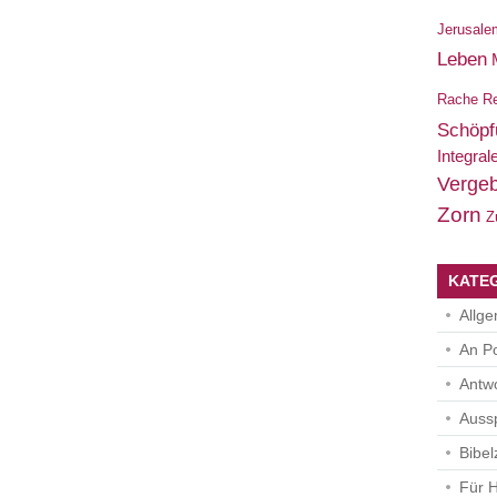
Jerusale
Leben
Rache
Re
Schöpf
Integral
Verge
Zorn
Z
KATE
Allg
An Po
Antwo
Auss
Bibel
Für 