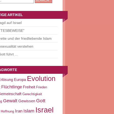
IGE ARTIKEL
agd auf Israel
TTESBEWEISE"
ette und der friedliebende Islam
sexualität verstehen
ott führt ...
AGWORTE
Evolution
Erlösung
Europa
Flüchtlinge
t
Freiheit
Frieden
emeinschaft
Gerechtigkeit
Gott
Gewalt
Gewissen
ng
Israel
Islam
Iran
Hoffnung