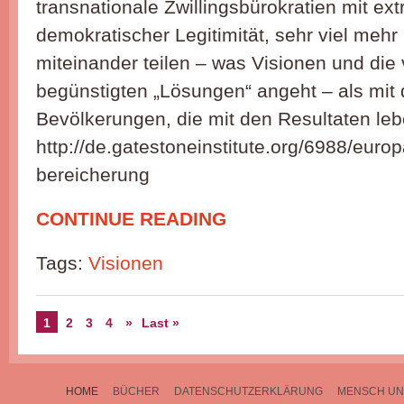
transnationale Zwillingsbürokratien mit ex
demokratischer Legitimität, sehr viel me
miteinander teilen – was Visionen und die
begünstigten „Lösungen“ angeht – als mi
Bevölkerungen, die mit den Resultaten le
http://de.gatestoneinstitute.org/6988/eur
bereicherung
CONTINUE READING
Tags:
Visionen
1
2
3
4
»
Last »
HOME
BÜCHER
DATENSCHUTZERKLÄRUNG
MENSCH UN