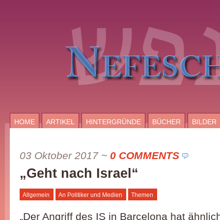
HOME
ARTIKEL
HINTERGRÜNDE
BÜCHER
BILDER
03 Oktober 2017
~
0 COMMENTS
„Geht nach Israel“
Allgemein
An Politiker und Medien
Themen
„Der Angriff des IS in Barcelona hat ähnli