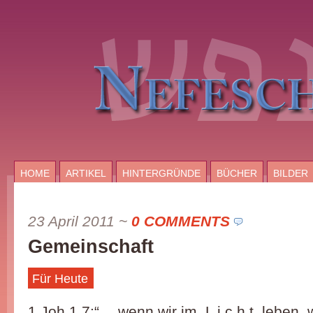
HOME
ARTIKEL
HINTERGRÜNDE
BÜCHER
BILDER
23 April 2011
~
0 COMMENTS
Gemeinschaft
Für Heute
1.Joh.1,7:“… wenn wir im L i c h t leben, w