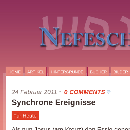
HOME
ARTIKEL
HINTERGRÜNDE
BÜCHER
BILDER
24 Februar 2011
~
0 COMMENTS
Synchrone Ereignisse
Für Heute
Als nun Jesus (am Kreuz) den Essig geno