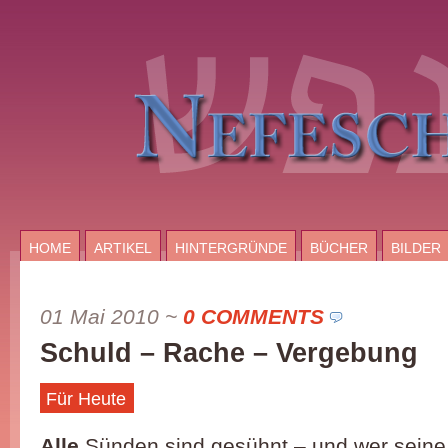
HOME
ARTIKEL
HINTERGRÜNDE
BÜCHER
BILDER
01 Mai 2010
~
0 COMMENTS
Schuld – Rache – Vergebung
Für Heute
Alle
Sünden sind gesühnt – und wer seine